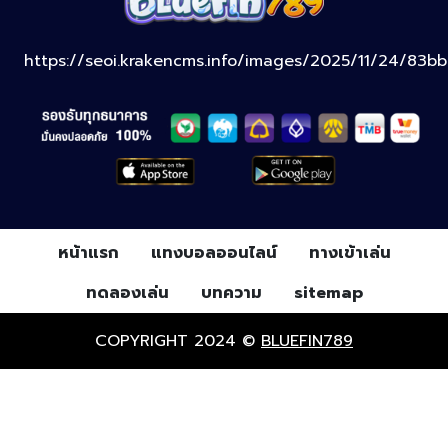
https://seoi.krakencms.info/images/2025/11/24/8
หน้าแรก
แทงบอลออนไลน์
ทางเข้าเล่น
ทดลองเล่น
บทความ
sitemap
COPYRIGHT 2024 ©
BLUEFIN789