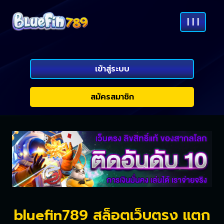
| | |
เข้าสู่ระบบ
สมัครสมาชิก
bluefin789 สล็อตเว็บตรง แตก