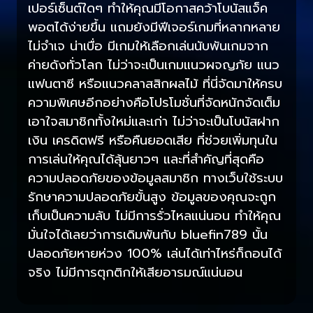
เปอร์เซ็นต์ใดๆ ทำให้คุณมีโอกาสคว้าโบนัสแจ็ค
พอตได้ง่ายขึ้น แถมยังมีฟีเจอร์เกมที่หลากหลาย
ไม่จำเจ น่าเบื่อ มีเกมให้เลือกเล่นนับพันเกมจาก
ค่ายดังทั่วโลก ไม่ว่าจะเป็นเกมแนวผจญภัย แนว
แฟนตาซี หรือแนวคลาสสิกผลไม้ ที่นี่จัดมาให้ครบ
ความพิเศษอีกอย่างคือโปรโมชั่นที่จัดหนักจัดเต็ม
เอาใจสมาชิกทั้งใหม่และเก่า ไม่ว่าจะเป็นโบนัสฝาก
เงิน เครดิตฟรี หรือคืนยอดเสีย ที่ช่วยเพิ่มทุนใน
การเล่นให้คุณได้ลุ้นยาวๆ และที่สำคัญที่สุดคือ
ความปลอดภัยของข้อมูลสมาชิก ทางเว็บใช้ระบบ
รักษาความปลอดภัยขั้นสูง ข้อมูลของคุณจะถูก
เก็บเป็นความลับ ไม่มีการรั่วไหลแน่นอน ทำให้คุณ
มั่นใจได้เลยว่าการเดิมพันกับ bluefin789 นั้น
ปลอดภัยหายห่วง 100% เล่นได้เท่าไหร่ก็ถอนได้
จริง ไม่มีการตุกติกให้เสียอารมณ์แน่นอน