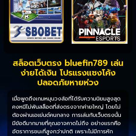
สล็อตเว็บตรง bluefin789 เล่น
ง่ายได้เงิน โปรแรงแซงโค้ง
ปลอดภัยหายห่วง
เมื่อพูดถึงเกมหมุนวงล้อที่ได้รับความนิยมสูงสุด
คงหนีไม่พ้นสล็อตที่ส่งตรงจากค่ายใหญ่ โดยไม่
ต้องผ่านเอเย่นต์คนกลาง การเล่นกับเว็บตรงนั้น
มีข้อดีมากมายที่คุณอาจคาดไม่ถึง อย่างแรกคือ
อัตราการชนะที่สูงกว่าปกติ เพราะไม่มีการหัก